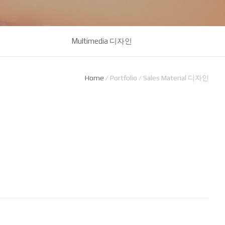
Multimedia 디자인
Home
/
Portfolio
/
Sales Material 디자인