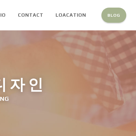
IO
CONTACT
LOACATION
BLOG
 디자인
ING