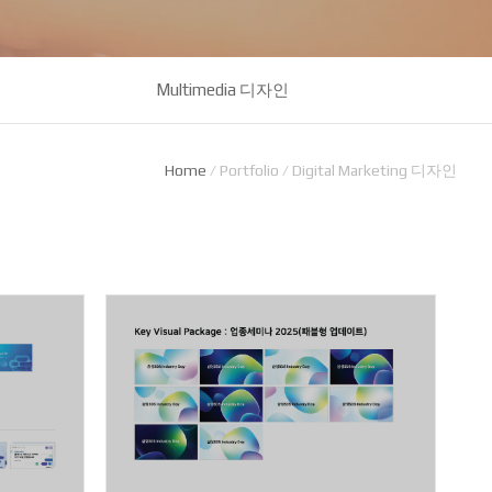
Multimedia 디자인
Home
/
Portfolio
/
Digital Marketing 디자인