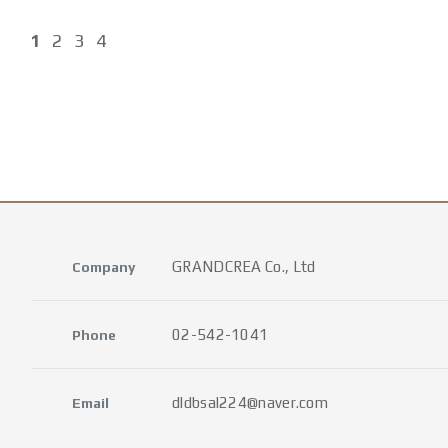
1
2
3
4
GRANDCREA Co., Ltd
Company
02-542-1041
Phone
dldbsal224@naver.com
Email