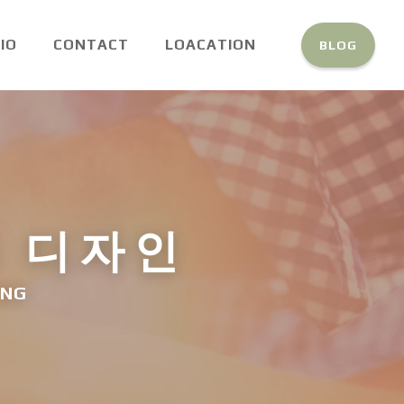
IO
CONTACT
LOACATION
BLOG
NG 디자인
ING